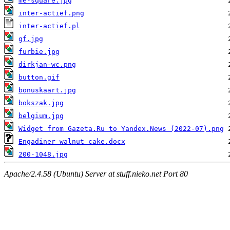
me-square.jpg
inter-actief.png
inter-actief.pl
gf.jpg
furbie.jpg
dirkjan-wc.png
button.gif
bonuskaart.jpg
bokszak.jpg
belgium.jpg
Widget from Gazeta.Ru to Yandex.News (2022-07).png
Engadiner walnut cake.docx
200-1048.jpg
Apache/2.4.58 (Ubuntu) Server at stuff.nieko.net Port 80