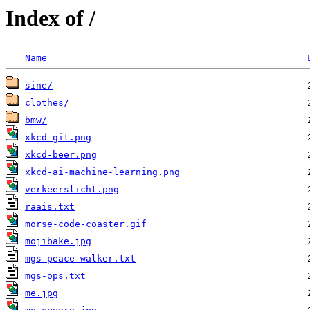
Index of /
Name
sine/
clothes/
bmw/
xkcd-git.png
xkcd-beer.png
xkcd-ai-machine-learning.png
verkeerslicht.png
raais.txt
morse-code-coaster.gif
mojibake.jpg
mgs-peace-walker.txt
mgs-ops.txt
me.jpg